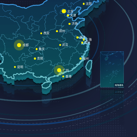
沈阳
北京
天津
济南
郑州
西安
南京
上海
苏州
武汉
成都
重庆
贵阳
福州
昆明
广州
香港