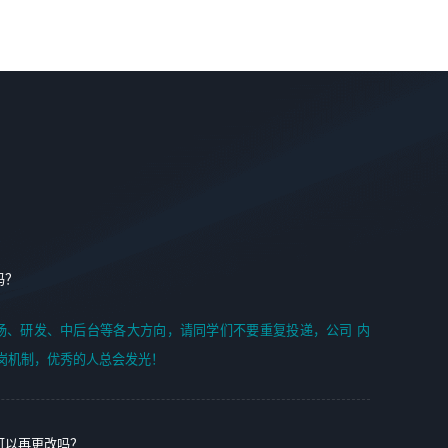
案编写、项目申报方案编写；
6. 了解前端设计及后端开发, 可快速和同事对接工作;
2、人才队伍建设：完善SPL人才沉淀，积聚力量，为公司
7. 了解或熟悉 WebGL 及相关框架优先。
各省项目打单提供全面支撑。
任职要求：
1. 熟悉 Javascript, CSS, HTML, Vue, Git;
2. 熟悉 前端常用框架, 能独立完成设计给予的 UI 效果;
3. 有良好的代码习惯, 低级错误出现频率低;
4. 具备优秀的沟通和协调能力，能承受比较大的工作压力;
5. 自我驱动力强, 能自主学习新知识新技术, 并具有较强的自
学能力;
6. 了解前端设计及后端开发, 可快速和同事对接工作;
吗？
7. 了解或熟悉 WebGL 及相关框架优先。
（岗位人员专职于行业应用解决方案、项目申报方案、投标
场、研发、中后台等各大方向，请同学们不要重复投递，公司 内
方案的策划编写）
岗机制，优秀的人总会发光！
可以再更改吗？