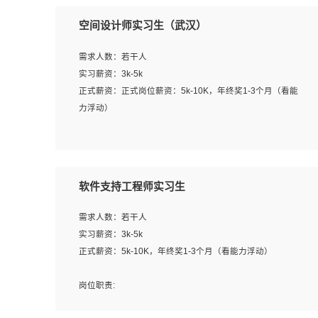
空间设计师实习生（武汉）
需求人数：若干人
实习薪资：3k-5k
正式薪资：正式岗位薪资：5k-10K，年终奖1-3个月（看能
力浮动）
岗位职责：
1、 沟通客户需求，分析其实施的可行性，辅助项目经理完
成展示策划、设计；
软件支持工程师实习生
2、 把握设计时间节点，控制设计进度，完成展示设计任
务；
需求人数：若干人
3、配合平面设计师完成项目最终的整体汇报方案；参与项
实习薪资：3k-5k
目例会，项目完工总结报告，设计项目文件管理和资料库维
正式薪资：5k-10K，年终奖1-3个月（看能力浮动）
护；
4、 创新设计表现形式，优化流程、提高设计工作效率；
岗位职责:
5、 设计内容包括但不限于：展厅/博物馆/展馆的规划与空
1. 为企业客户提供软件技术服务。包括安装、升级、配置、
间设计，人机界面设计，标志及吉祥物设计，效果图后期处