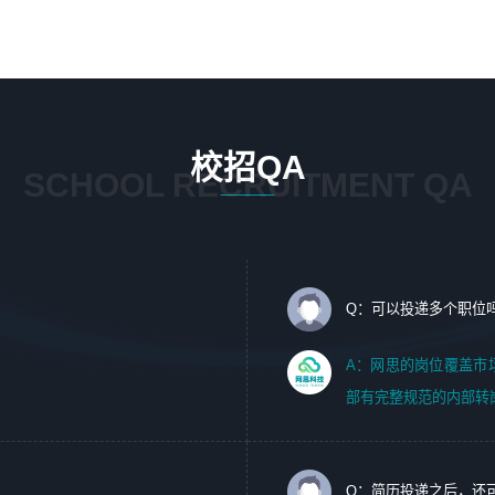
1、 沟通客户需求，分析其实施的可行性，辅助项目经理完
5、踏实， 勤奋，愿意在工作中不断学习，提高自我；
成展示策划、设计；
6、能与同事友好相处。
2、 把握设计时间节点，控制设计进度，完成展示设计任
务；
3、配合平面设计师完成项目最终的整体汇报方案；参与项
目例会，项目完工总结报告，设计项目文件管理和资料库维
校招QA
护；
SCHOOL RECRUITMENT QA
4、 创新设计表现形式，优化流程、提高设计工作效率；
5、 设计内容包括但不限于：展厅/博物馆/展馆的规划与空
间设计，人机界面设计，标志及吉祥物设计，效果图后期处
理等。
Q：可以投递多个职位
岗位要求：
1、艺术设计类相关专业；（其中需求分析顾问不限专业）
A：网思的岗位覆盖市
2、热爱展览展示设计工作，熟悉行业动向，设计专业知识
部有完整规范的内部转
和产品专业知识；
3、具有良好的人际沟通、准确判断客户需求并执行的能
力、较强的团队合作能力和服务意识。
Q：简历投递之后，还