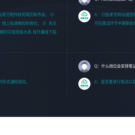
m，投递已制作好的简历和作品； 2）
A：已投递至网站或招
，线上投递相应的岗位； 3）关注
可在面试环节中更新新
随时闪现到各大高 校开展线下招
Q：什么岗位会安排笔
的形式通知到位。
A：是否要进行笔试以