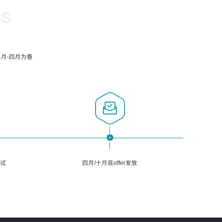
SS
月-四月为春
面试
四月/十月底offer发放