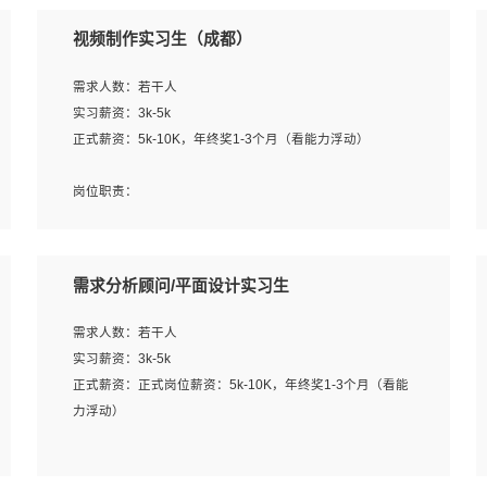
视频制作实习生（成都）
需求人数：若干人
实习薪资：3k-5k
正式薪资：5k-10K，年终奖1-3个月（看能力浮动）
岗位职责：
1、各类企业宣传片视频的剪辑和片头片尾包装；
2、广告片的后期剪辑与整体特效合成；
3、特效及动画制作并了解后期合成软件。
需求分析顾问/平面设计实习生
岗位要求：
需求人数：若干人
1、热爱影视，责任心强，有强烈的兴趣和后期制作的主观
实习薪资：3k-5k
能动性；
正式薪资：正式岗位薪资：5k-10K，年终奖1-3个月（看能
2、熟练使用After Effect、Photo Shop、熟练掌握视频剪辑
力浮动）
和特效包装软件；
3、能对影片后期进行整体调色控制，具备一定审美感；
岗位职责：
4、在剪辑上会思考，有一定编导思维；