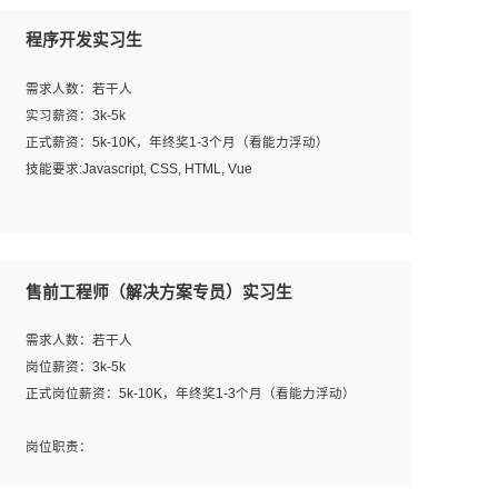
程序开发实习生
需求人数：若干人
实习薪资：3k-5k
正式薪资：5k-10K，年终奖1-3个月（看能力浮动）
技能要求:Javascript, CSS, HTML, Vue
工作职责：
1. 负责公司的前端项目的开发;
2. 负责公司已有项目的维护及迭代;
售前工程师（解决方案专员）实习生
工作要求:
需求人数：若干人
1. 熟悉 Javascript, CSS, HTML, Vue, Git;
岗位薪资：3k-5k
2. 熟悉前端常用框架, 能独立完成设计给予的 UI 效果;
正式岗位薪资：5k-10K，年终奖1-3个月（看能力浮动）
3. 有良好的代码习惯, 低级错误出现频率低;
4. 具备优秀的沟通和协调能力，能承受比较大的工作压力;
岗位职责：
5. 自我驱动力强, 能自主学习新知识新技术, 并具有较强的自
1、完成主要工作：项目解决方案策划与编写，项目投标方
学能力;