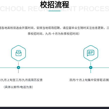
校招流程
CHOOL RECRUIMENT PROCE
据各地高校双选会开展时间，安排当地现场招聘，请应届毕业生随时关注信息更新，三
季校招时间，九月-十月为秋季校招时间）
/九月上旬至三月/九月底简历反馈
四月/十月上旬集中安排笔试/
（具体以邮件/电话为准）