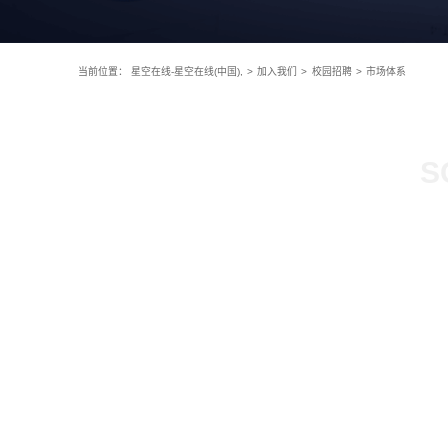
当前位置：
星空在线-星空在线(中国),
>
加入我们
>
校园招聘
>
市场体系
S