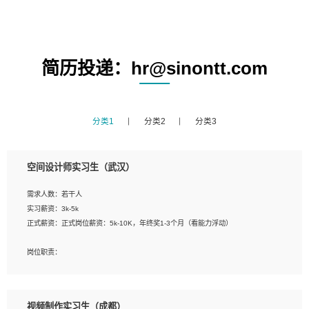
简历投递：hr@sinontt.com
分类1
分类2
分类3
空间设计师实习生（武汉）
需求人数：若干人
实习薪资：3k-5k
正式薪资：正式岗位薪资：5k-10K，年终奖1-3个月（看能力浮动）
岗位职责：
1、 沟通客户需求，分析其实施的可行性，辅助项目经理完成展示策划、设计；
2、 把握设计时间节点，控制设计进度，完成展示设计任务；
3、配合平面设计师完成项目最终的整体汇报方案；参与项目例会，项目完工总结报
视频制作实习生（成都）