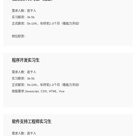
告，设计项目文件管理和资料库维护；
4、 创新设计表现形式，优化流程、提高设计工作效率；
需求人数：若干人
5、 设计内容包括但不限于：展厅/博物馆/展馆的规划与空间设计，人机界面设计，
实习薪资：3k-5k
标志及吉祥物设计，效果图后期处理等。
正式薪资：5k-10K，年终奖1-3个月（看能力浮动）
岗位要求：
岗位职责：
1、艺术设计类相关专业；
1、各类企业宣传片视频的剪辑和片头片尾包装；
2、热爱展览展示设计工作，熟悉行业动向，设计专业知识和产品专业知识；
2、广告片的后期剪辑与整体特效合成；
3、具有良好的人际沟通、准确判断客户需求并执行的能力、较强的团队合作能力和
3、特效及动画制作并了解后期合成软件。
服务意识。
程序开发实习生
岗位要求：
需求人数：若干人
1、热爱影视，责任心强，有强烈的兴趣和后期制作的主观能动性；
实习薪资：3k-5k
2、熟练使用After Effect、Photo Shop、熟练掌握视频剪辑和特效包装软件；
正式薪资：5k-10K，年终奖1-3个月（看能力浮动）
3、能对影片后期进行整体调色控制，具备一定审美感；
技能要求:Javascript, CSS, HTML, Vue
4、在剪辑上会思考，有一定编导思维；
5、踏实， 勤奋，愿意在工作中不断学习，提高自我；
工作职责：
6、能与同事友好相处。
1. 负责公司的前端项目的开发;
2. 负责公司已有项目的维护及迭代;
软件支持工程师实习生
工作要求:
需求人数：若干人
1. 熟悉 Javascript, CSS, HTML, Vue, Git;