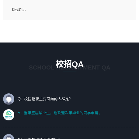
岗位要求：
岗位职责：
1、艺术设计类相关专业；（其中需求分析顾问不限专业）
1、完成主要工作：项目解决方案策划与编写，项目投标方案编写、项目申报方案编
2、热爱展览展示设计工作，熟悉行业动向，设计专业知识和产品专业知识；
写；
3、具有良好的人际沟通、准确判断客户需求并执行的能力、较强的团队合作能力和
2、人才队伍建设：完善SPL人才沉淀，积聚力量，为公司各省项目打单提供全面支
服务意识。
撑。
任职要求：
1. 熟悉 Javascript, CSS, HTML, Vue, Git;
校招QA
2. 熟悉 前端常用框架, 能独立完成设计给予的 UI 效果;
SCHOOL RECRUITMENT QA
3. 有良好的代码习惯, 低级错误出现频率低;
4. 具备优秀的沟通和协调能力，能承受比较大的工作压力;
5. 自我驱动力强, 能自主学习新知识新技术, 并具有较强的自学能力;
6. 了解前端设计及后端开发, 可快速和同事对接工作;
7. 了解或熟悉 WebGL 及相关框架优先。
Q：校园招聘主要面向的人群是？
（岗位人员专职于行业应用解决方案、项目申报方案、投标方案的策划编写）
A：当年应届毕业生，也欢迎次年毕业的同学申请；