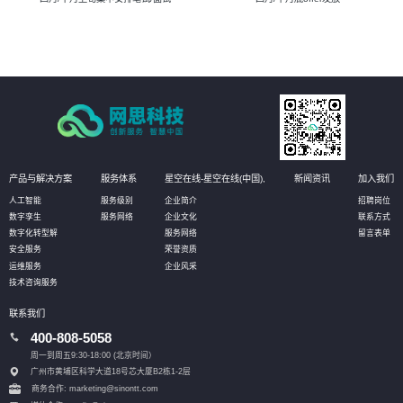
产品与解决方案
服务体系
星空在线-星空在线(中国),
新闻资讯
加入我们
人工智能
服务级别
企业简介
招聘岗位
数字孪生
服务网络
企业文化
联系方式
数字化转型解
服务网络
留言表单
安全服务
荣誉资质
运维服务
企业风采
技术咨询服务
联系我们
400-808-5058
周一到周五9:30-18:00 (北京时间）
广州市黄埔区科学大道18号芯大厦B2栋1-2层
商务合作: marketing@sinontt.com