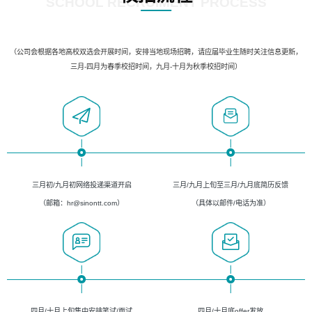
SCHOOL RECRUIMENT PROCESS
（公司会根据各地高校双选会开展时间，安排当地现场招聘，请应届毕业生随时关注信息更新，
三月-四月为春季校招时间，九月-十月为秋季校招时间）
三月初/九月初网络投递渠道开启
三月/九月上旬至三月/九月底简历反馈
（邮箱：hr@sinontt.com）
（具体以邮件/电话为准）
四月/十月上旬集中安排笔试/面试
四月/十月底offer发放