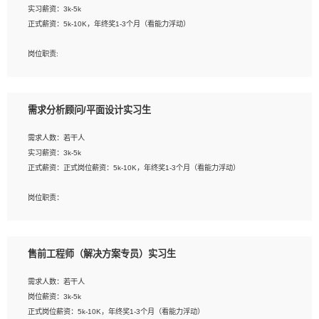
实习薪资：3k-5k
2. 熟悉前端常用框架, 能独立完成设计给予的 UI 效果;
正式薪资：5k-10K，年终奖1-3个月（看能力浮动）
3. 有良好的代码习惯, 低级错误出现频率低;
4. 具备优秀的沟通和协调能力，能承受比较大的工作压力;
岗位职责:
5. 自我驱动力强, 能自主学习新知识新技术, 并具有较强的自学能力;
1. 为企业客户提供软件技术服务。包括安装、升级、配置、调优、故障诊断等工
6. 了解前端设计及后端开发, 可快速和同事对接工作;
作；
7. 了解或熟悉 WebGL 及相关框架优先。
2. 在此基础上，并能为客户提供客户化技术支持方案，提升软件使用效率与价值。
需求分析顾问/平面设计实习生
任职要求:
需求人数：若干人
1. 计算机专业相关背景；
实习薪资：3k-5k
2. 自我学习和动手能力强，对操作系统、数据库有一定基础和兴趣；
正式薪资：正式岗位薪资：5k-10K，年终奖1-3个月（看能力浮动）
3.沟通能力强、有基础客户服务意识。
岗位职责：
1、 沟通客户需求，分析其实施的可行性，辅助项目经理完成展示策划、设计；
2、 把握设计时间节点，控制设计进度，完成展示设计任务；
3、配合平面设计师完成项目最终的整体汇报方案；参与项目例会，项目完工总结报
售前工程师（解决方案专员）实习生
告，设计项目文件管理和资料库维护；
4、 创新设计表现形式，优化流程、提高设计工作效率；
需求人数：若干人
5、 设计内容包括但不限于：展厅/博物馆/展馆的规划与空间设计，人机界面设计，
岗位薪资：3k-5k
标志及吉祥物设计，效果图后期处理等。
正式岗位薪资：5k-10K，年终奖1-3个月（看能力浮动）