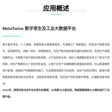
应用概述
APPLICATION OVERVIEW
MetaTwins 数字孪生及工业大数据平台
基于数字孪生、人工智能、物联网和大数据等技术，与物理工厂深度融合，实现生产数据可视
化、监管即时化、调度一体化、管理智能化，为生产管控提供更全面的决策支持，实现生产和管
控最优化。方案基于用户体验的新视角，从产品思考出发，通过三维建模还原实体工厂和生产线
场景，将生产数据和工厂状态同步呈现，让用户对生产关键数据有更直观的感受，可以更便捷地
进行管理，增强用户的数据感知能力，为运营提供强有力的支持。当生产出现异常时，能够方便
管理者更快速地定位异常点，远程指导故障处理，实现资产的有效维护管理，大幅降低维护成
本。
2023年，网思科技对该平台在孪生体管理、3D场景与大屏应用、数据源管理等七大模块进行了功
能升级。