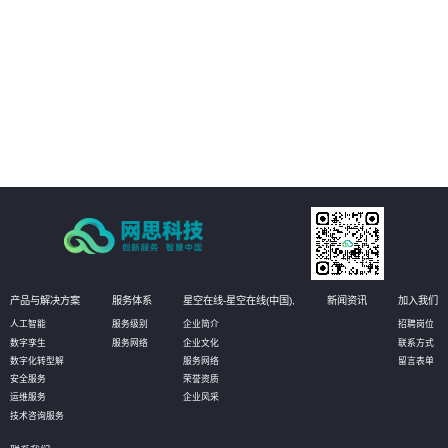
02
管理运营决策：通过真实场景与数据的完美融合和实时呈现，真实再现实际的
生产状态，有助于管理者更高效直观的获知数据，并作出相应决策，甚至可以
对决策进行模拟推演，以达到最优化决策的目的。
03
设备资产管理：通过物联网数据的采集，实时获知设备资产状态信息和健康状
况。无需到现场即可实现资产的有效维护；同时还可定义相应的管理阈值，系
统自动预警，对设备进行预测性维护，选择性保养和更换，大幅降低设备资产
维护成本。
产品与解决方案
服务体系
星空在线-星空在线(中国),
新闻资讯
加入我们
人工智能
服务级别
企业简介
招聘岗位
数字孪生
服务网络
企业文化
联系方式
数字化转型解
服务网络
留言表单
安全服务
荣誉资质
运维服务
企业风采
技术咨询服务