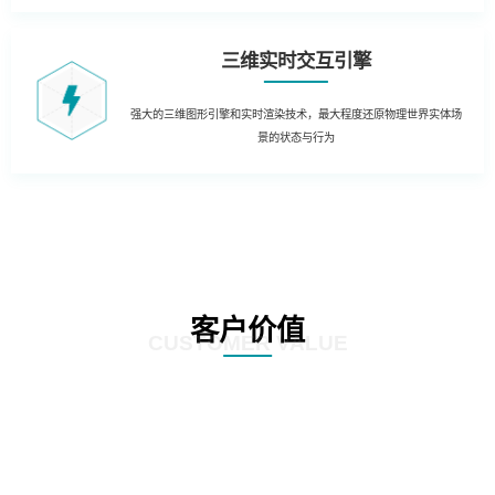
三维实时交互引擎
强大的三维图形引擎和实时渲染技术，最大程度还原物理世界实体场
景的状态与行为
客户价值
CUSTOMER VALUE
01
生产制造管理：结合实时生产数据，在3D场景中实时获知生产运营的KPI数据
和状态。同时当出现异常时，对各类报警信息进行处理和自动报警，定位到3D
场景，及时获知运行风险，通过3D动态方式进行故障处理和远程干预。